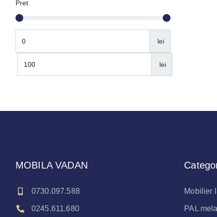
Pret
lei
lei
MOBILA VADAN
Categor
0730.097.588
Mobilier
0245.611.680
PAL melam