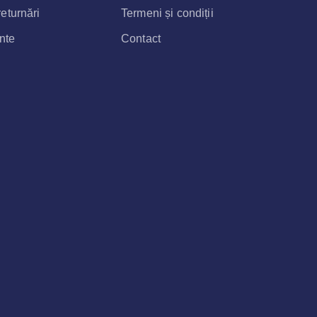
eturnări
Termeni și condiții
ente
Contact