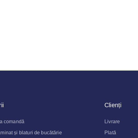
ii
Clienți
 la comandă
Livrare
inat și blaturi de bucătărie
Plată