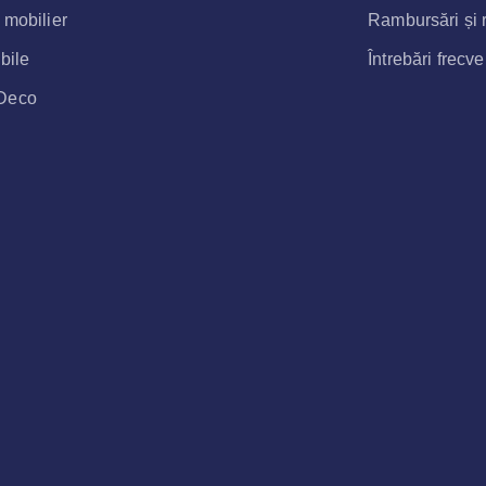
 mobilier
Rambursări și r
bile
Întrebări frecv
Deco