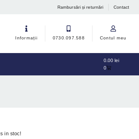
Rambursări și returnări
Contact
Informații
0730.097.588
Contul meu
0.00
lei
0
s in stoc!