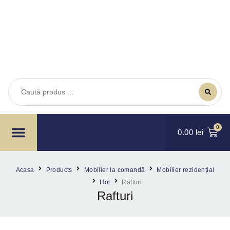
Mobilier la comandă
Mobilier scolar
PAL melaminat și blaturi de bucătărie
Home & Deco
0
0.00
lei
Acasa
Products
Mobilier la comandă
Mobilier rezidențial
Hol
Rafturi
Rafturi