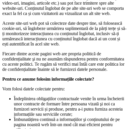
video-uri, imagini, articole etc.) sau pot face trimitere spre alte
website-uri. Conținutul înglobat de pe alte site-uri web se comporta
exact la fel ca și cum vizitatorii au vizualizat un alt site web.
Aceste site-uri web pot să colecteze date despre tine, să folosească
cookie-uri, să înglobeze urmărirea suplimentară de la părți terțe și să-
ți monitorizeze interacțiunea cu conținutul înglobat, inclusiv să-ți
urmărească interacțiunea cu conținutul înglobat dacă ai un cont și
ești autentificat în acel site web.
Fiecare dintre aceste pagini web are propria politică de
confidențialitate şi nu ne asumăm răspunderea pentru conformitatea
cu aceste politici. Te rugăm să verifici mai întâi care este politica lor
de confidențialitate înainte să le furnizezi datele personale.
Pentru ce anume folosim informațiile colectate?
Vom folosi datele colectate pentru:
Îndeplinirea obligațiilor contractuale venite în urma încheierii
unor contracte de formare între persoana vizată şi noi ca
furnizori servicii și produse, pentru a-i putea furniza acesteia
informațiile sau serviciile cerute;
Îmbunatățirea continuă a informațiilor şi conținutului de pe
pagina noastră web într-un mod cât mai eficient pentru