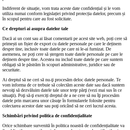
Indiferent de situație, vom trata aceste date confidențial și le vom
utiliza numai conform legislației privind protecția datelor, precum și
în scopul pentru care au fost solicitate.
Ce drepturi ai asupra datelor tale
Dacă ai un cont sau ai lăsat comentarii pe acest site web, poți cere să
primești un fișier de export cu datele personale pe care le deținem
despre tine, inclusiv toate datele pe care ni le-ai furnizat. De
asemenea, ne poți cere să ștergem toate datele personale pe care le
deținem despre tine. Acestea nu includ toate datele pe care suntem
obligați să le păstrăm în scopuri administrative, juridice sau de
securitate.
Ai dreptul să ne ceri să nu-ţi procesăm deloc datele personale. Te
vom informa de ce trebuie să colectăm aceste date sau dacă suntem
nevoiţi să dezvăluim datele tale unor terţe părţi (vezi mai sus în ce
situaţii). Poţi să-ţi exerciți dreptul de a ne cere să nu îţi procesăm
datele prin marcarea unor căsuţe în formularele folosite pentru
colectarea acestor date sau poţi oricând să ne ceri lucrul acesta.
Schimbări privind politica de confidențialitate
Orice schimbare survenită în politica noastră de confidențialitate va