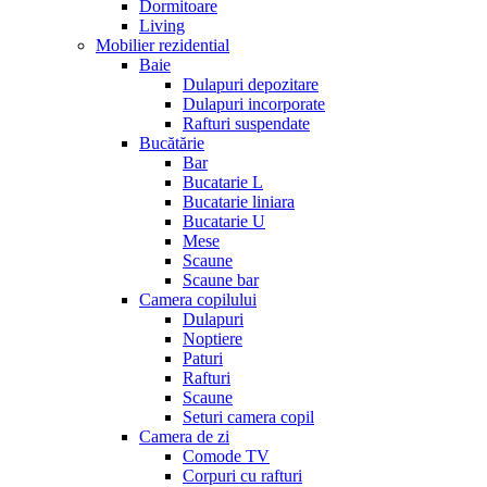
Dormitoare
Living
Mobilier rezidential
Baie
Dulapuri depozitare
Dulapuri incorporate
Rafturi suspendate
Bucătărie
Bar
Bucatarie L
Bucatarie liniara
Bucatarie U
Mese
Scaune
Scaune bar
Camera copilului
Dulapuri
Noptiere
Paturi
Rafturi
Scaune
Seturi camera copil
Camera de zi
Comode TV
Corpuri cu rafturi