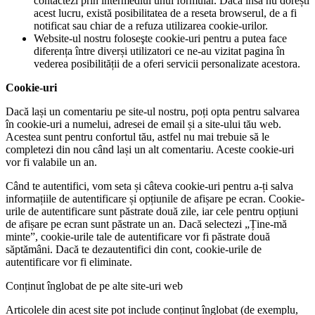
contactezi prin intermediul unui formular. Dacă însa nu dorești
acest lucru, există posibilitatea de a reseta browserul, de a fi
notificat sau chiar de a refuza utilizarea cookie-urilor.
Website-ul nostru foloseşte cookie-uri pentru a putea face
diferența între diverși utilizatori ce ne-au vizitat pagina în
vederea posibilității de a oferi servicii personalizate acestora.
Cookie-uri
Dacă lași un comentariu pe site-ul nostru, poți opta pentru salvarea
în cookie-uri a numelui, adresei de email și a site-ului tău web.
Acestea sunt pentru confortul tău, astfel nu mai trebuie să le
completezi din nou când lași un alt comentariu. Aceste cookie-uri
vor fi valabile un an.
Când te autentifici, vom seta și câteva cookie-uri pentru a-ți salva
informațiile de autentificare și opțiunile de afișare pe ecran. Cookie-
urile de autentificare sunt păstrate două zile, iar cele pentru opțiuni
de afișare pe ecran sunt păstrate un an. Dacă selectezi „Ține-mă
minte”, cookie-urile tale de autentificare vor fi păstrate două
săptămâni. Dacă te dezautentifici din cont, cookie-urile de
autentificare vor fi eliminate.
Conținut înglobat de pe alte site-uri web
Articolele din acest site pot include conținut înglobat (de exemplu,