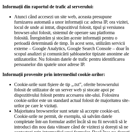
Informații din raportul de trafic al serverului:
Atunci când accesezi un site web, aceasta presupune
furnizarea automată a unor informații ca: adresa IP, ora vizitei,
locul de unde ai intrat, dispozitivul folosit, tipul şi versiunea
browser-ului folosit, sistemul de operare sau platforma
folosită. Înregistrăm și stocăm aceste informații pentru o
perioadă determinată de timp. În acest sens, utilizăm servicii
externe – Google Analytics, Google Search Console – doar în
scopul analizei și comunicării șabloanelor tipizate anonime ale
utilizatorilor. Nu folosim datele de trafic pentru identificarea
persoanelor din spatele unor adrese IP.
Informații provenite prin intermediul cookie-urilor:
Cookie-urile sunt fișiere de tip „.txt”, oferite browserului
folosit de utilizator de un server web și stocate apoi pe
dispozitivului folosit pentru accesarea site-ului. Folosirea
cookie-urilor este un standard actual folosit de majoritatea site-
urilor pe care le vizitați.
Majoritatea browserelor sunt setate să accepte cookie-uri.
Cookie-urile ne permit, de exemplu, să salvăm datele
completate într-un formular astfel încât să nu fii nevoit/ă să le
introduci din nou data viitoare când de vizitezi și dorești să ne