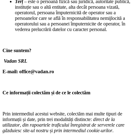
Terț
– este o persoană fizică sau juridică, autoritate publică,
instituție sau o altă entitate, alta decât persoana vizată,
operatorul, persoana împuternicită de operator sau a
persoanelor care se află în responsabilitatea nemijlocită a
operatorului sau a persoanei împuternicite de operator, în
vederea prelucrării datelor cu caracter personal.
Cine suntem?
Vadan SRL
E-mail: office@vadan.ro
Ce informații colectăm și de ce le colectăm
Prin intermediul acestui website, colectăm mai multe tipuri de
informații și date, prin trei modalități distincte:
direct de la
utilizator
,
din rapoartele traficului înregistrat de serverele care
găzduiesc site-ul nostru
și
prin intermediul cookie-urilor
.