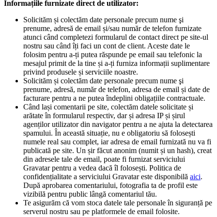
Informațiile furnizate direct de utilizator:
Solicităm și colectăm date personale precum nume şi
prenume, adresă de email și/sau număr de telefon furnizate
atunci când completezi formularul de contact direct pe site-ul
nostru sau când îți faci un cont de client. Aceste date le
folosim pentru a-ți putea răspunde pe email sau telefonic la
mesajul primit de la tine și a-ți furniza informații suplimentare
privind produsele și serviciile noastre.
Solicităm și colectăm date personale precum nume şi
prenume, adresă, număr de telefon, adresa de email și date de
facturare pentru a ne putea îndeplini obligațiile contractuale.
Când lași comentarii pe site, colectăm datele solicitate și
arătate în formularul respectiv, dar și adresa IP și șirul
agenților utilizator din navigator pentru a ne ajuta la detectarea
spamului. În această situație, nu e obligatoriu să folosești
numele real sau complet, iar adresa de email furnizată nu va fi
publicată pe site. Un șir făcut anonim (numit și un hash), creat
din adresele tale de email, poate fi furnizat serviciului
Gravatar pentru a vedea dacă îl folosești. Politica de
confidențialitate a serviciului Gravatar este disponibilă
aici
.
După aprobarea comentariului, fotografia ta de profil este
vizibilă pentru public lângă comentariul tău.
Te asigurăm că vom stoca datele tale personale în siguranță pe
serverul nostru sau pe platformele de email folosite.