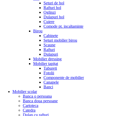
Seturi de hol
Rafturi hol
Oglinzi
Dulapuri hol
Cuiere
Comode pt. incaltaminte
Birou
Cabinete
Seturi mobilier birou
Scaune
Rafturi
Dulapuri
Mobilier dressing
Mobilier tapițat
Tabureti
Fotolii
Componente de mobilier
Canapele
Banci
Mobilier scolar
Banca o persoana
Banca doua persoane
Cartoteca
Catedra
Dulap cu rafturi