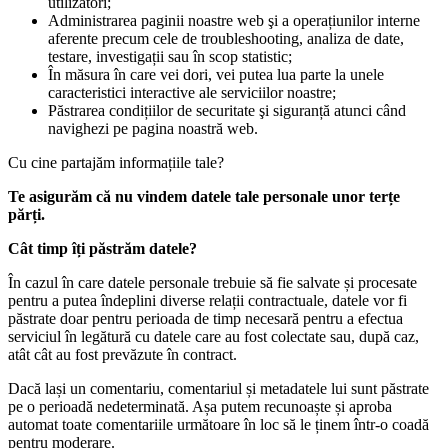
utilizatori;
Administrarea paginii noastre web şi a operațiunilor interne
aferente precum cele de troubleshooting, analiza de date,
testare, investigații sau în scop statistic;
În măsura în care vei dori, vei putea lua parte la unele
caracteristici interactive ale serviciilor noastre;
Păstrarea condițiilor de securitate şi siguranță atunci când
navighezi pe pagina noastră web.
Cu cine partajăm informațiile tale?
Te asigurăm că nu vindem datele tale personale unor terțe
părți.
Cât timp îți păstrăm datele?
În cazul în care datele personale trebuie să fie salvate și procesate
pentru a putea îndeplini diverse relații contractuale, datele vor fi
păstrate doar pentru perioada de timp necesară pentru a efectua
serviciul în legătură cu datele care au fost colectate sau, după caz,
atât cât au fost prevăzute în contract.
Dacă lași un comentariu, comentariul și metadatele lui sunt păstrate
pe o perioadă nedeterminată. Așa putem recunoaște și aproba
automat toate comentariile următoare în loc să le ținem într-o coadă
pentru moderare.