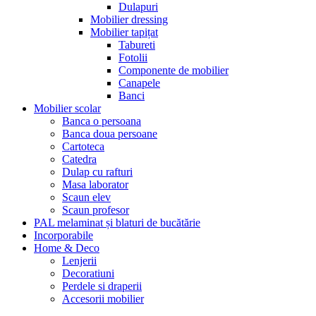
Dulapuri
Mobilier dressing
Mobilier tapițat
Tabureti
Fotolii
Componente de mobilier
Canapele
Banci
Mobilier scolar
Banca o persoana
Banca doua persoane
Cartoteca
Catedra
Dulap cu rafturi
Masa laborator
Scaun elev
Scaun profesor
PAL melaminat și blaturi de bucătărie
Incorporabile
Home & Deco
Lenjerii
Decoratiuni
Perdele si draperii
Accesorii mobilier