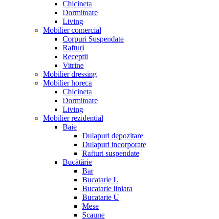
Chicineta
Dormitoare
Living
Mobilier comercial
Corpuri Suspendate
Rafturi
Receptii
Vitrine
Mobilier dressing
Mobilier horeca
Chicineta
Dormitoare
Living
Mobilier rezidential
Baie
Dulapuri depozitare
Dulapuri incorporate
Rafturi suspendate
Bucătărie
Bar
Bucatarie L
Bucatarie liniara
Bucatarie U
Mese
Scaune