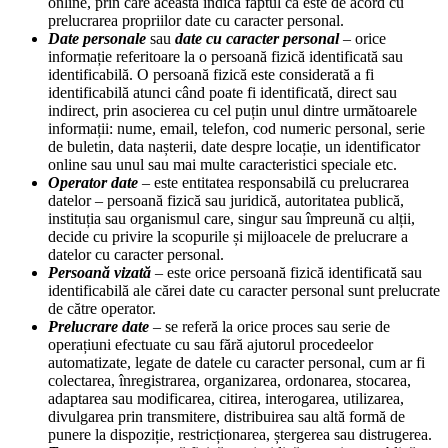
online, prin care aceasta indică faptul că este de acord cu
prelucrarea propriilor date cu caracter personal.
Date personale
sau
date cu caracter personal
– orice
informație referitoare la o persoană fizică identificată sau
identificabilă. O persoană fizică este considerată a fi
identificabilă atunci când poate fi identificată, direct sau
indirect, prin asocierea cu cel puțin unul dintre următoarele
informații: nume, email, telefon, cod numeric personal, serie
de buletin, data nașterii, date despre locație, un identificator
online sau unul sau mai multe caracteristici speciale etc.
Operator date
– este entitatea responsabilă cu prelucrarea
datelor – persoană fizică sau juridică, autoritatea publică,
instituția sau organismul care, singur sau împreună cu alții,
decide cu privire la scopurile și mijloacele de prelucrare a
datelor cu caracter personal.
Persoană vizată
– este orice persoană fizică identificată sau
identificabilă ale cărei date cu caracter personal sunt prelucrate
de către operator.
Prelucrare date
– se referă la orice proces sau serie de
operațiuni efectuate cu sau fără ajutorul procedeelor
automatizate, legate de datele cu caracter personal, cum ar fi
colectarea, înregistrarea, organizarea, ordonarea, stocarea,
adaptarea sau modificarea, citirea, interogarea, utilizarea,
divulgarea prin transmitere, distribuirea sau altă formă de
punere la dispoziție, restricționarea, ștergerea sau distrugerea.