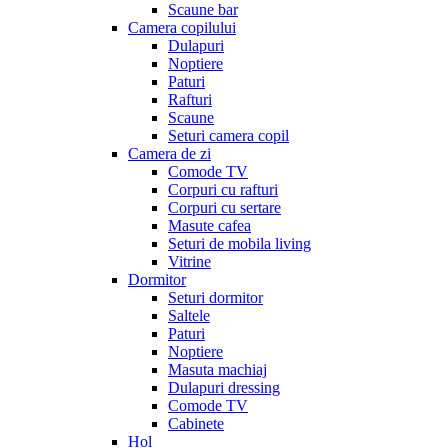
Scaune bar
Camera copilului
Dulapuri
Noptiere
Paturi
Rafturi
Scaune
Seturi camera copil
Camera de zi
Comode TV
Corpuri cu rafturi
Corpuri cu sertare
Masute cafea
Seturi de mobila living
Vitrine
Dormitor
Seturi dormitor
Saltele
Paturi
Noptiere
Masuta machiaj
Dulapuri dressing
Comode TV
Cabinete
Hol