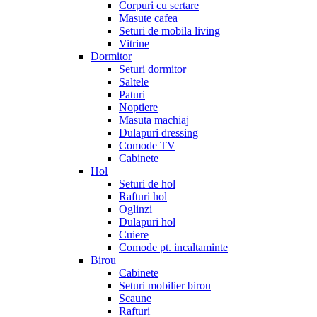
Corpuri cu sertare
Masute cafea
Seturi de mobila living
Vitrine
Dormitor
Seturi dormitor
Saltele
Paturi
Noptiere
Masuta machiaj
Dulapuri dressing
Comode TV
Cabinete
Hol
Seturi de hol
Rafturi hol
Oglinzi
Dulapuri hol
Cuiere
Comode pt. incaltaminte
Birou
Cabinete
Seturi mobilier birou
Scaune
Rafturi