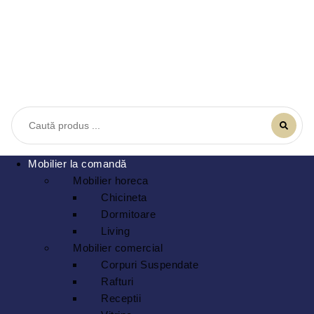
Mobilier la comandă
Mobilier horeca
Chicineta
Dormitoare
Living
Mobilier comercial
Corpuri Suspendate
Rafturi
Receptii