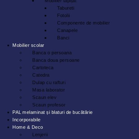
Mobilier tapițat
Tabureti
Fotolii
Componente de mobilier
Canapele
Banci
Mobilier scolar
Banca o persoana
Banca doua persoane
Cartoteca
Catedra
Dulap cu rafturi
Masa laborator
Scaun elev
Scaun profesor
PAL melaminat și blaturi de bucătărie
Incorporabile
Home & Deco
Lenjerii