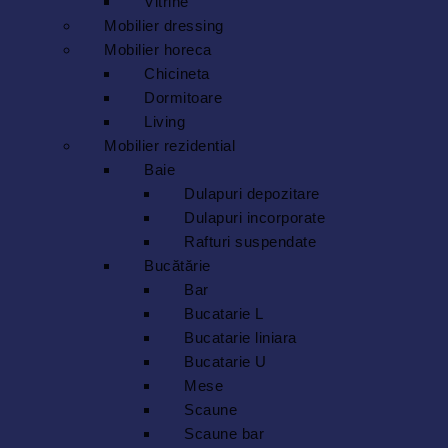
Vitrine
Mobilier dressing
Mobilier horeca
Chicineta
Dormitoare
Living
Mobilier rezidential
Baie
Dulapuri depozitare
Dulapuri incorporate
Rafturi suspendate
Bucătărie
Bar
Bucatarie L
Bucatarie liniara
Bucatarie U
Mese
Scaune
Scaune bar