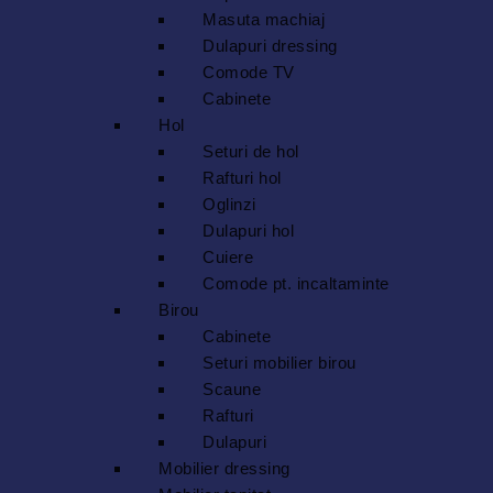
Masuta machiaj
Dulapuri dressing
Comode TV
Cabinete
Hol
Seturi de hol
Rafturi hol
Oglinzi
Dulapuri hol
Cuiere
Comode pt. incaltaminte
Birou
Cabinete
Seturi mobilier birou
Scaune
Rafturi
Dulapuri
Mobilier dressing