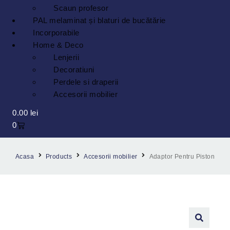
Scaun profesor
PAL melaminat și blaturi de bucătărie
Incorporabile
Home & Deco
Lenjerii
Decoratiuni
Perdele si draperii
Accesorii mobilier
0.00
lei
0
Acasa
Products
Accesorii mobilier
Adaptor Pentru Piston