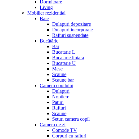
Dormitoare
Living
Mobilier rezidential
Baie
Dulapuri depozitare
Dulapuri incorporate
Rafturi suspendate
Bucătărie
Bar
Bucatarie L
Bucatarie liniara
Bucatarie U
Mese
Scaune
Scaune bar
Camera copilului
Dulapuri
Noptiere
Paturi
Rafturi
Scaune
Seturi camera copil
Camera de zi
Comode TV
Corpuri cu rafturi