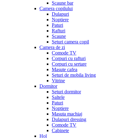
Scaune bar
Camera copilului
Dulapuri
Noptiere
Paturi
Rafturi
Scaune
Seturi camera copil
Camera de zi
Comode TV
Corpuri cu rafturi
Corpuri cu sertare
Masute cafea
Seturi de mobila living
Vitrine
Dormitor
Seturi dormitor
Saltele
Paturi
Noptiere
Masuta machiaj
Dulapuri dressing
Comode TV
Cabinete
Hol