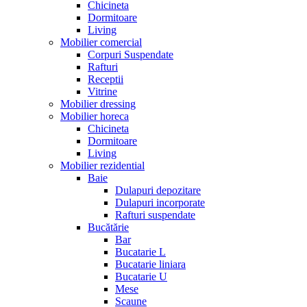
Chicineta
Dormitoare
Living
Mobilier comercial
Corpuri Suspendate
Rafturi
Receptii
Vitrine
Mobilier dressing
Mobilier horeca
Chicineta
Dormitoare
Living
Mobilier rezidential
Baie
Dulapuri depozitare
Dulapuri incorporate
Rafturi suspendate
Bucătărie
Bar
Bucatarie L
Bucatarie liniara
Bucatarie U
Mese
Scaune