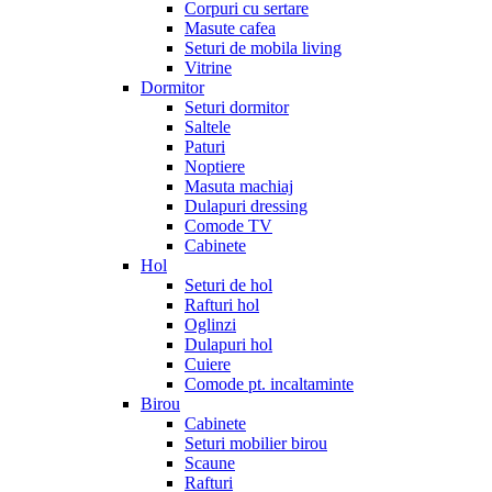
Corpuri cu sertare
Masute cafea
Seturi de mobila living
Vitrine
Dormitor
Seturi dormitor
Saltele
Paturi
Noptiere
Masuta machiaj
Dulapuri dressing
Comode TV
Cabinete
Hol
Seturi de hol
Rafturi hol
Oglinzi
Dulapuri hol
Cuiere
Comode pt. incaltaminte
Birou
Cabinete
Seturi mobilier birou
Scaune
Rafturi