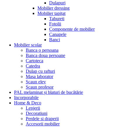
Dulapuri
Mobilier dressing
Mobilier tapițat
Tabureti
Fotolii
Componente de mobilier
Canapele
Banci
Mobilier scolar
Banca o persoana
Banca doua persoane
Cartoteca
Catedra
Dulap cu rafturi
Masa laborator
Scaun elev
Scaun profesor
PAL melaminat și blaturi de bucătărie
Incorporabile
Home & Deco
Lenjerii
Decoratiuni
Perdele si draperii
Accesorii mobilier