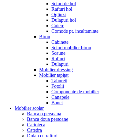
Seturi de hol
Rafturi hol
Oglinzi
Dulapuri hol
Cuiere
Comode pt. incaltaminte
Birou
Cabinete
Seturi mobilier birou
Scaune
Rafturi
Dulapuri
Mobilier dressing
Mobilier tapițat
Tabureti
Fotolii
Componente de mobilier
Canapele
Banci
Mobilier scolar
Banca o persoana
Banca doua persoane
Cartoteca
Catedra
Dulap cu rafturi