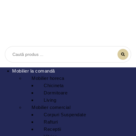
Mobilier la comandă
Mobilier horeca
Chicineta
Dormitoare
Living
Mobilier comercial
Corpuri Suspendate
Rafturi
Receptii