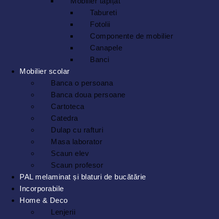
Mobilier tapițat
Tabureti
Fotolii
Componente de mobilier
Canapele
Banci
Mobilier scolar
Banca o persoana
Banca doua persoane
Cartoteca
Catedra
Dulap cu rafturi
Masa laborator
Scaun elev
Scaun profesor
PAL melaminat și blaturi de bucătărie
Incorporabile
Home & Deco
Lenjerii