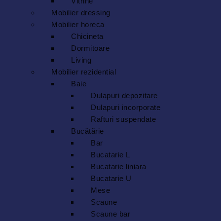
Vitrine
Mobilier dressing
Mobilier horeca
Chicineta
Dormitoare
Living
Mobilier rezidential
Baie
Dulapuri depozitare
Dulapuri incorporate
Rafturi suspendate
Bucătărie
Bar
Bucatarie L
Bucatarie liniara
Bucatarie U
Mese
Scaune
Scaune bar