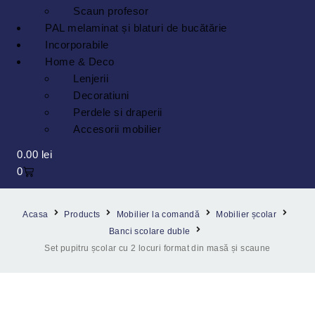
Scaun profesor
PAL melaminat și blaturi de bucătărie
Incorporabile
Home & Deco
Lenjerii
Decoratiuni
Perdele si draperii
Accesorii mobilier
0.00
lei
0
Acasa
Products
Mobilier la comandă
Mobilier școlar
Banci scolare duble
Set pupitru școlar cu 2 locuri format din masă și scaune