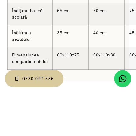
Înalțime bancă
65 cm
70 cm
75
școlară
Înălțimea
35 cm
40 cm
45
șezutului
Dimensiunea
60x110x75
60x110x80
60
compartimentului
0730 097 586
Produse similare