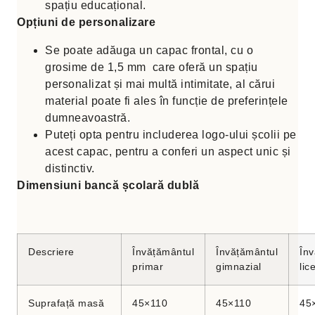
spațiu educațional.
Opțiuni de personalizare
Se poate adăuga un capac frontal, cu o
grosime de 1,5 mm care oferă un spațiu
personalizat și mai multă intimitate, al cărui
material poate fi ales în funcție de preferințele
dumneavoastră.
Puteți opta pentru includerea logo-ului școlii pe
acest capac, pentru a conferi un aspect unic și
distinctiv.
Dimensiuni bancă școlară dublă
Descriere
Învățământul
Învățământul
Înv
primar
gimnazial
lic
Suprafață masă
45×110
45×110
45