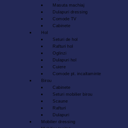
Masuta machiaj
Dulapuri dressing
Comode TV
Cabinete
Hol
Seturi de hol
Rafturi hol
Oglinzi
Dulapuri hol
Cuiere
Comode pt. incaltaminte
Birou
Cabinete
Seturi mobilier birou
Scaune
Rafturi
Dulapuri
Mobilier dressing