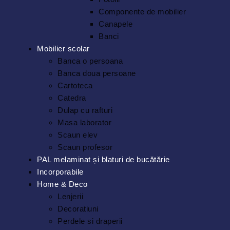
Componente de mobilier
Canapele
Banci
Mobilier scolar
Banca o persoana
Banca doua persoane
Cartoteca
Catedra
Dulap cu rafturi
Masa laborator
Scaun elev
Scaun profesor
PAL melaminat și blaturi de bucătărie
Incorporabile
Home & Deco
Lenjerii
Decoratiuni
Perdele si draperii