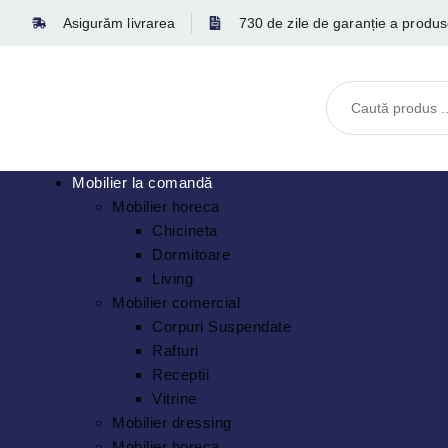
Asigurăm livrarea
730 de zile de garanție a produse
Mobilier la comandă
Mobilier horeca
Chicineta
Dormitoare
Living
Mobilier comercial
Corpuri Suspendate
Rafturi
Receptii
Vitrine
Mobilier dressing
Mobilier horeca