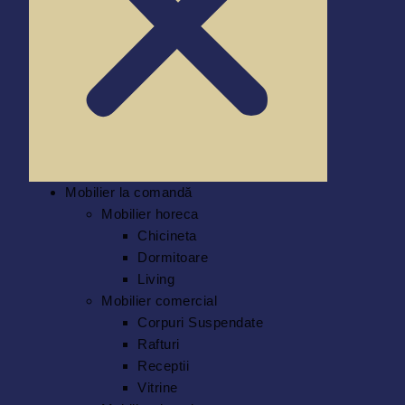
Mobilier la comandă
Mobilier horeca
Chicineta
Dormitoare
Living
Mobilier comercial
Corpuri Suspendate
Rafturi
Receptii
Vitrine