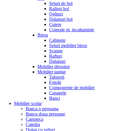
Seturi de hol
Rafturi hol
Oglinzi
Dulapuri hol
Cuiere
Comode pt. incaltaminte
Birou
Cabinete
Seturi mobilier birou
Scaune
Rafturi
Dulapuri
Mobilier dressing
Mobilier tapițat
Tabureti
Fotolii
Componente de mobilier
Canapele
Banci
Mobilier scolar
Banca o persoana
Banca doua persoane
Cartoteca
Catedra
Dulap cu rafturi