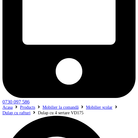
0730 097 586
Acasa
Products
Mobilier la comandă
Mobilier școlar
Dulap cu rafturi
Dulap cu 4 sertare VD175