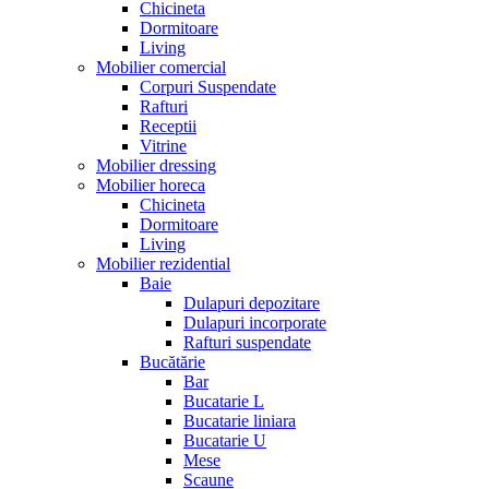
Chicineta
Dormitoare
Living
Mobilier comercial
Corpuri Suspendate
Rafturi
Receptii
Vitrine
Mobilier dressing
Mobilier horeca
Chicineta
Dormitoare
Living
Mobilier rezidential
Baie
Dulapuri depozitare
Dulapuri incorporate
Rafturi suspendate
Bucătărie
Bar
Bucatarie L
Bucatarie liniara
Bucatarie U
Mese
Scaune