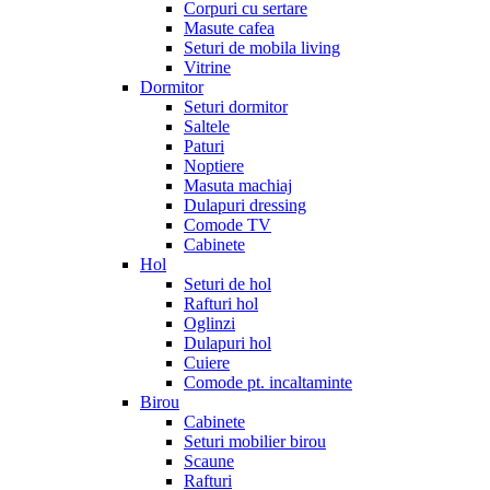
Corpuri cu sertare
Masute cafea
Seturi de mobila living
Vitrine
Dormitor
Seturi dormitor
Saltele
Paturi
Noptiere
Masuta machiaj
Dulapuri dressing
Comode TV
Cabinete
Hol
Seturi de hol
Rafturi hol
Oglinzi
Dulapuri hol
Cuiere
Comode pt. incaltaminte
Birou
Cabinete
Seturi mobilier birou
Scaune
Rafturi