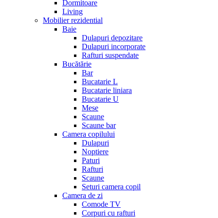
Dormitoare
Living
Mobilier rezidential
Baie
Dulapuri depozitare
Dulapuri incorporate
Rafturi suspendate
Bucătărie
Bar
Bucatarie L
Bucatarie liniara
Bucatarie U
Mese
Scaune
Scaune bar
Camera copilului
Dulapuri
Noptiere
Paturi
Rafturi
Scaune
Seturi camera copil
Camera de zi
Comode TV
Corpuri cu rafturi