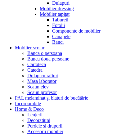
Dulapuri
Mobilier dressing
Mobilier tapițat
Tabureti
Fotolii
Componente de mobilier
Canapele
Banci
Mobilier scolar
Banca o persoana
Banca doua persoane
Cartoteca
Catedra
Dulap cu rafturi
Masa laborator
Scaun elev
Scaun profesor
PAL melaminat și blaturi de bucătărie
Incorporabile
Home & Deco
Lenjerii
Decoratiuni
Perdele si draperii
Accesorii mobilier