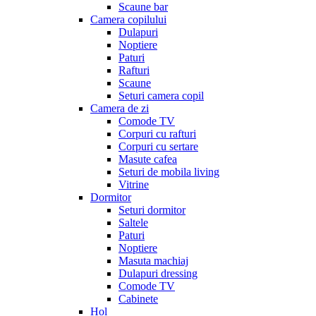
Scaune bar
Camera copilului
Dulapuri
Noptiere
Paturi
Rafturi
Scaune
Seturi camera copil
Camera de zi
Comode TV
Corpuri cu rafturi
Corpuri cu sertare
Masute cafea
Seturi de mobila living
Vitrine
Dormitor
Seturi dormitor
Saltele
Paturi
Noptiere
Masuta machiaj
Dulapuri dressing
Comode TV
Cabinete
Hol