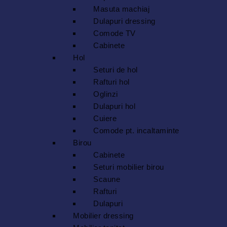
Masuta machiaj
Dulapuri dressing
Comode TV
Cabinete
Hol
Seturi de hol
Rafturi hol
Oglinzi
Dulapuri hol
Cuiere
Comode pt. incaltaminte
Birou
Cabinete
Seturi mobilier birou
Scaune
Rafturi
Dulapuri
Mobilier dressing