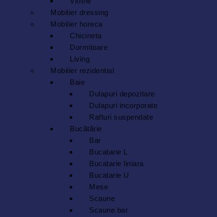
Vitrine
Mobilier dressing
Mobilier horeca
Chicineta
Dormitoare
Living
Mobilier rezidential
Baie
Dulapuri depozitare
Dulapuri incorporate
Rafturi suspendate
Bucătărie
Bar
Bucatarie L
Bucatarie liniara
Bucatarie U
Mese
Scaune
Scaune bar