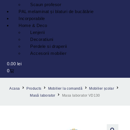
Scaun profesor
PAL melaminat și blaturi de bucătărie
Incorporabile
Home & Deco
Lenjerii
Decoratiuni
Perdele si draperii
Accesorii mobilier
0.00
lei
0
Acasa
Products
Mobilier la comandă
Mobilier școlar
Masă laborator
Masa laborator VD130