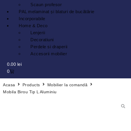
Scaun profesor
PAL melaminat și blaturi de bucătărie
Incorporabile
Home & Deco
Lenjerii
Decoratiuni
Perdele si draperii
Accesorii mobilier
0.00
lei
0
Acasa
Products
Mobilier la comandă
Mobila Birou Tip L Aluminiu