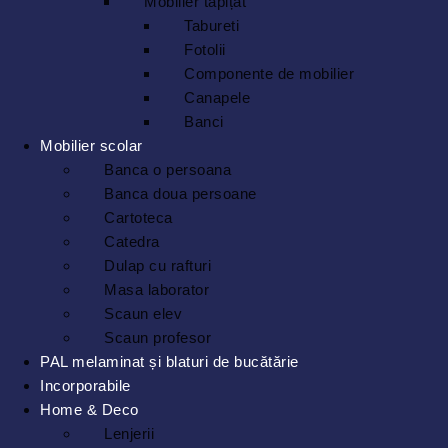
Mobilier tapițat
Tabureti
Fotolii
Componente de mobilier
Canapele
Banci
Mobilier scolar
Banca o persoana
Banca doua persoane
Cartoteca
Catedra
Dulap cu rafturi
Masa laborator
Scaun elev
Scaun profesor
PAL melaminat și blaturi de bucătărie
Incorporabile
Home & Deco
Lenjerii