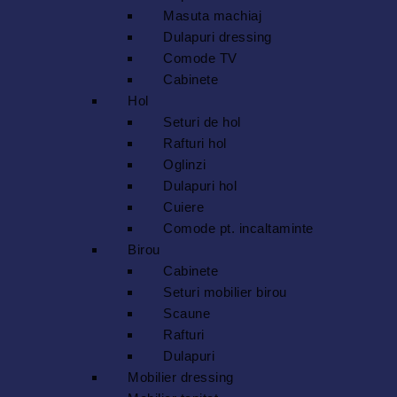
Masuta machiaj
Dulapuri dressing
Comode TV
Cabinete
Hol
Seturi de hol
Rafturi hol
Oglinzi
Dulapuri hol
Cuiere
Comode pt. incaltaminte
Birou
Cabinete
Seturi mobilier birou
Scaune
Rafturi
Dulapuri
Mobilier dressing