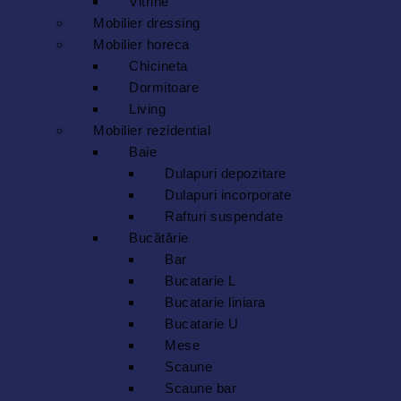
Vitrine
Mobilier dressing
Mobilier horeca
Chicineta
Dormitoare
Living
Mobilier rezidential
Baie
Dulapuri depozitare
Dulapuri incorporate
Rafturi suspendate
Bucătărie
Bar
Bucatarie L
Bucatarie liniara
Bucatarie U
Mese
Scaune
Scaune bar