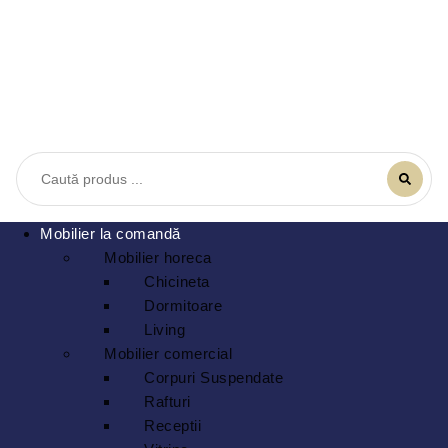
Mobilier la comandă
Mobilier horeca
Chicineta
Dormitoare
Living
Mobilier comercial
Corpuri Suspendate
Rafturi
Receptii