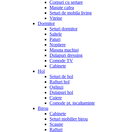
Corpuri cu sertare
Masute cafea
Seturi de mobila living
Vitrine
Dormitor
Seturi dormitor
Saltele
Paturi
Noptiere
Masuta machiaj
Dulapuri dressing
Comode TV
Cabinete
Hol
Seturi de hol
Rafturi hol
Oglinzi
Dulapuri hol
Cuiere
Comode pt. incaltaminte
Birou
Cabinete
Seturi mobilier birou
Scaune
Rafturi