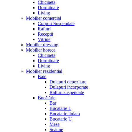
Chicineta
Dormitoare
Living
Mobilier comercial
Corpuri Suspendate
Rafturi
Receptii
Vitrine
Mobilier dressing
Mobilier horeca
Chicineta
Dormitoare
Living
Mobilier rezidential
Baie
Dulapuri depozitare
Dulapuri incorporate
Rafturi suspendate
Bucătărie
Bar
Bucatarie L
Bucatarie liniara
Bucatarie U
Mese
Scaune