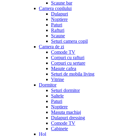
Scaune bar
Camera copilului
Dulapuri
Noptiere
Paturi
Rafturi
Scaune
Seturi camera copil
Camera de zi
Comode TV
Corpuri cu rafturi
Corpuri cu sertare
Masute cafea
Seturi de mobila living
Vitrine
Dormitor
Seturi dormitor
Saltele
Paturi
Noptiere
Masuta machiaj
Dulapuri dressing
Comode TV
Cabinete
Hol