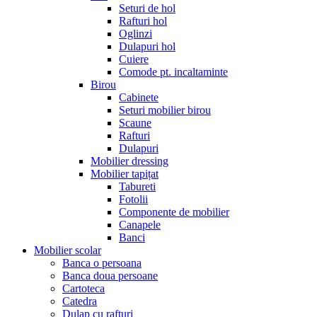
Seturi de hol
Rafturi hol
Oglinzi
Dulapuri hol
Cuiere
Comode pt. incaltaminte
Birou
Cabinete
Seturi mobilier birou
Scaune
Rafturi
Dulapuri
Mobilier dressing
Mobilier tapițat
Tabureti
Fotolii
Componente de mobilier
Canapele
Banci
Mobilier scolar
Banca o persoana
Banca doua persoane
Cartoteca
Catedra
Dulap cu rafturi