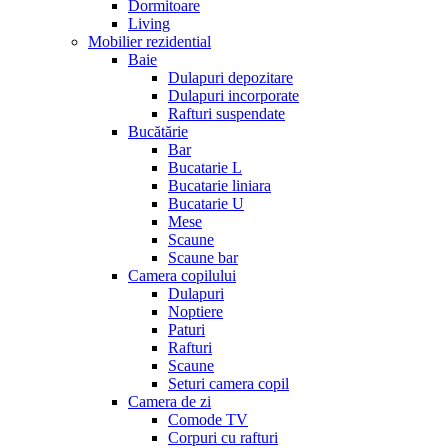
Dormitoare
Living
Mobilier rezidential
Baie
Dulapuri depozitare
Dulapuri incorporate
Rafturi suspendate
Bucătărie
Bar
Bucatarie L
Bucatarie liniara
Bucatarie U
Mese
Scaune
Scaune bar
Camera copilului
Dulapuri
Noptiere
Paturi
Rafturi
Scaune
Seturi camera copil
Camera de zi
Comode TV
Corpuri cu rafturi