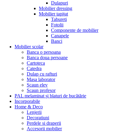
Dulapuri
Mobilier dressing
Mobilier tapițat
Tabureti
Fotolii
Componente de mobilier
Canapele
Banci
Mobilier scolar
Banca o persoana
Banca doua persoane
Cartoteca
Catedra
Dulap cu rafturi
Masa laborator
Scaun elev
Scaun profesor
PAL melaminat și blaturi de bucătărie
Incorporabile
Home & Deco
Lenjerii
Decoratiuni
Perdele si draperii
Accesorii mobilier