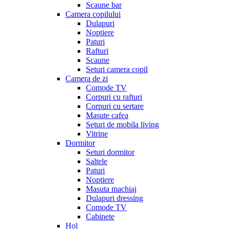
Scaune bar
Camera copilului
Dulapuri
Noptiere
Paturi
Rafturi
Scaune
Seturi camera copil
Camera de zi
Comode TV
Corpuri cu rafturi
Corpuri cu sertare
Masute cafea
Seturi de mobila living
Vitrine
Dormitor
Seturi dormitor
Saltele
Paturi
Noptiere
Masuta machiaj
Dulapuri dressing
Comode TV
Cabinete
Hol