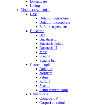
Dormitoare
Living
Mobilier rezidential
Baie
Dulapuri depozitare
Dulapuri incorporate
Rafturi suspendate
Bucătărie
Bar
Bucatarie L
Bucatarie liniara
Bucatarie U
Mese
Scaune
Scaune bar
Camera copilului
Dulapuri
Noptiere
Paturi
Rafturi
Scaune
Seturi camera copil
Camera de zi
Comode TV
Corpuri cu rafturi