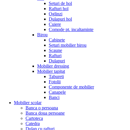
Seturi de hol
Rafturi hol
Oglinzi
Dulapuri hol
Cuiere
Comode pt. incaltaminte
Birou
Cabinete
Seturi mobilier birou
Scaune
Rafturi
Dulapuri
Mobilier dressing
Mobilier tapițat
Tabureti
Fotolii
Componente de mobilier
Canapele
Banci
Mobilier scolar
Banca o persoana
Banca doua persoane
Cartoteca
Catedra
Dulap cu rafturi