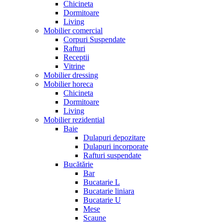
Chicineta
Dormitoare
Living
Mobilier comercial
Corpuri Suspendate
Rafturi
Receptii
Vitrine
Mobilier dressing
Mobilier horeca
Chicineta
Dormitoare
Living
Mobilier rezidential
Baie
Dulapuri depozitare
Dulapuri incorporate
Rafturi suspendate
Bucătărie
Bar
Bucatarie L
Bucatarie liniara
Bucatarie U
Mese
Scaune