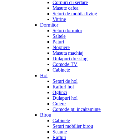
Corpuri cu sertare
Masute cafea
Seturi de mobila living
Vitrine
Dormitor
Seturi dormitor
Saltele
Paturi
Noptiere
Masuta machiaj
Dulapuri dressing
Comode TV
Cabinete
Hol
Seturi de hol
Rafturi hol
Oglinzi
Dulapuri hol
Cuiere
Comode pt. incaltaminte
Birou
Cabinete
Seturi mobilier birou
Scaune
Rafturi