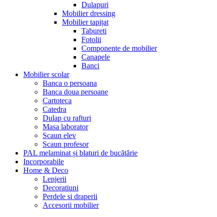
Dulapuri
Mobilier dressing
Mobilier tapițat
Tabureti
Fotolii
Componente de mobilier
Canapele
Banci
Mobilier scolar
Banca o persoana
Banca doua persoane
Cartoteca
Catedra
Dulap cu rafturi
Masa laborator
Scaun elev
Scaun profesor
PAL melaminat și blaturi de bucătărie
Incorporabile
Home & Deco
Lenjerii
Decoratiuni
Perdele si draperii
Accesorii mobilier