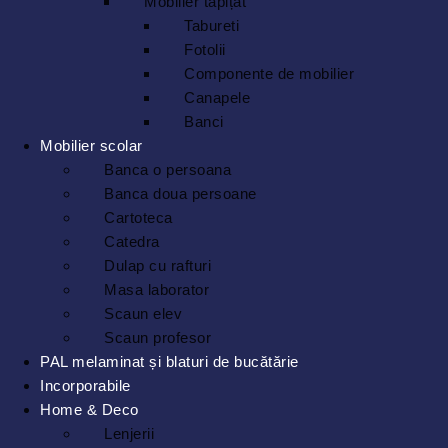
Mobilier tapițat
Tabureti
Fotolii
Componente de mobilier
Canapele
Banci
Mobilier scolar
Banca o persoana
Banca doua persoane
Cartoteca
Catedra
Dulap cu rafturi
Masa laborator
Scaun elev
Scaun profesor
PAL melaminat și blaturi de bucătărie
Incorporabile
Home & Deco
Lenjerii