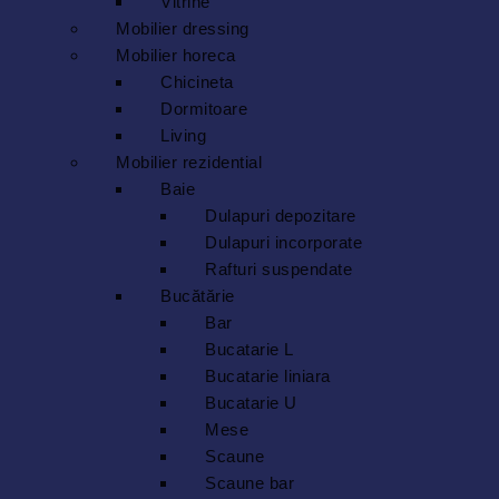
Vitrine
Mobilier dressing
Mobilier horeca
Chicineta
Dormitoare
Living
Mobilier rezidential
Baie
Dulapuri depozitare
Dulapuri incorporate
Rafturi suspendate
Bucătărie
Bar
Bucatarie L
Bucatarie liniara
Bucatarie U
Mese
Scaune
Scaune bar