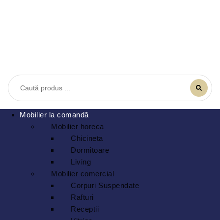
Mobilier la comandă
Mobilier horeca
Chicineta
Dormitoare
Living
Mobilier comercial
Corpuri Suspendate
Rafturi
Receptii