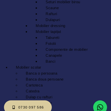
Seturi mobilier birou
Scaune
Rafturi
Dulapuri
Mobilier dressing
Mobilier tapițat
Tabureti
Fotolii
Componente de mobilier
Canapele
Banci
Mobilier scolar
Banca o persoana
Banca doua persoane
Cartoteca
Catedra
Dulap cu rafturi
Masa laborator
0730 097 586
Scaun elev