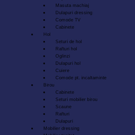
Masuta machiaj
Dulapuri dressing
Comode TV
Cabinete
Hol
Seturi de hol
Rafturi hol
Oglinzi
Dulapuri hol
Cuiere
Comode pt. incaltaminte
Birou
Cabinete
Seturi mobilier birou
Scaune
Rafturi
Dulapuri
Mobilier dressing