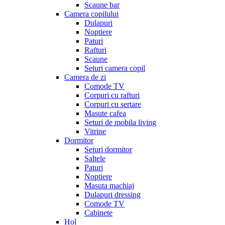
Scaune bar
Camera copilului
Dulapuri
Noptiere
Paturi
Rafturi
Scaune
Seturi camera copil
Camera de zi
Comode TV
Corpuri cu rafturi
Corpuri cu sertare
Masute cafea
Seturi de mobila living
Vitrine
Dormitor
Seturi dormitor
Saltele
Paturi
Noptiere
Masuta machiaj
Dulapuri dressing
Comode TV
Cabinete
Hol