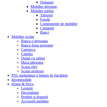
Dulapuri
Mobilier dressing
Mobilier tapițat
Tabureti
Fotolii
Componente de mobilier
Canapele
Banci
Mobilier scolar
Banca o persoana
Banca doua persoane
Cartoteca
Catedra
Dulap cu rafturi
Masa laborator
Scaun elev
Scaun profesor
PAL melaminat și blaturi de bucătărie
Incorporabile
Home & Deco
Lenjerii
Decoratiuni
Perdele si draperii
Accesorii mobilier