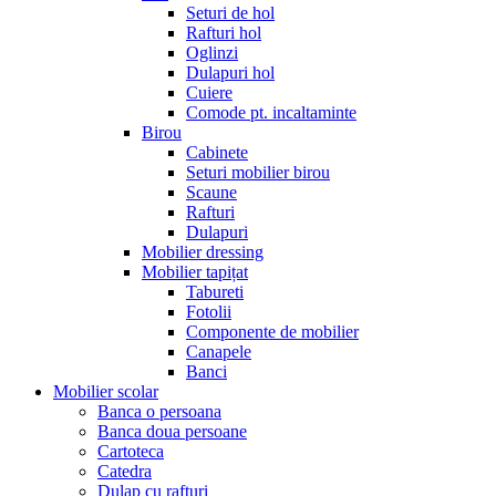
Seturi de hol
Rafturi hol
Oglinzi
Dulapuri hol
Cuiere
Comode pt. incaltaminte
Birou
Cabinete
Seturi mobilier birou
Scaune
Rafturi
Dulapuri
Mobilier dressing
Mobilier tapițat
Tabureti
Fotolii
Componente de mobilier
Canapele
Banci
Mobilier scolar
Banca o persoana
Banca doua persoane
Cartoteca
Catedra
Dulap cu rafturi