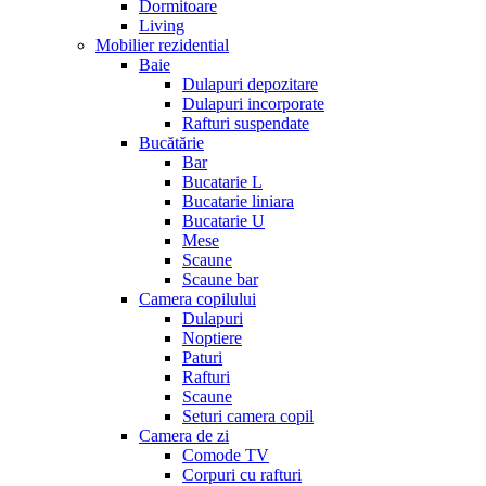
Dormitoare
Living
Mobilier rezidential
Baie
Dulapuri depozitare
Dulapuri incorporate
Rafturi suspendate
Bucătărie
Bar
Bucatarie L
Bucatarie liniara
Bucatarie U
Mese
Scaune
Scaune bar
Camera copilului
Dulapuri
Noptiere
Paturi
Rafturi
Scaune
Seturi camera copil
Camera de zi
Comode TV
Corpuri cu rafturi