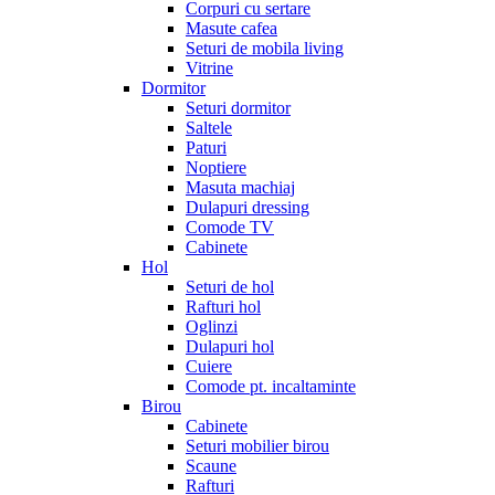
Corpuri cu sertare
Masute cafea
Seturi de mobila living
Vitrine
Dormitor
Seturi dormitor
Saltele
Paturi
Noptiere
Masuta machiaj
Dulapuri dressing
Comode TV
Cabinete
Hol
Seturi de hol
Rafturi hol
Oglinzi
Dulapuri hol
Cuiere
Comode pt. incaltaminte
Birou
Cabinete
Seturi mobilier birou
Scaune
Rafturi