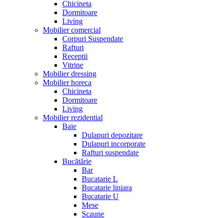
Chicineta
Dormitoare
Living
Mobilier comercial
Corpuri Suspendate
Rafturi
Receptii
Vitrine
Mobilier dressing
Mobilier horeca
Chicineta
Dormitoare
Living
Mobilier rezidential
Baie
Dulapuri depozitare
Dulapuri incorporate
Rafturi suspendate
Bucătărie
Bar
Bucatarie L
Bucatarie liniara
Bucatarie U
Mese
Scaune