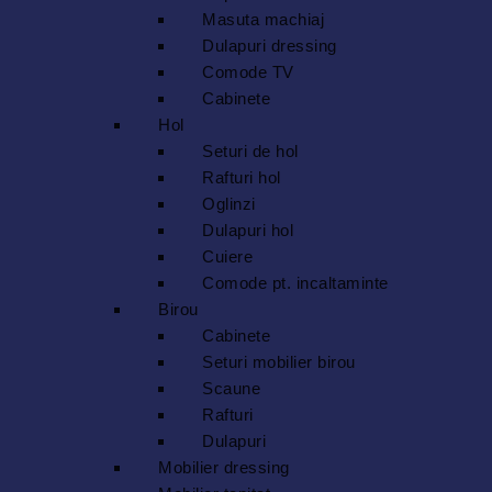
Masuta machiaj
Dulapuri dressing
Comode TV
Cabinete
Hol
Seturi de hol
Rafturi hol
Oglinzi
Dulapuri hol
Cuiere
Comode pt. incaltaminte
Birou
Cabinete
Seturi mobilier birou
Scaune
Rafturi
Dulapuri
Mobilier dressing