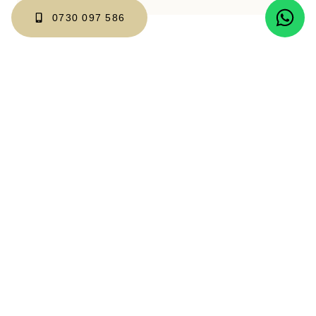
0730 097 586
SKU:
M0063
Categorii:
Birou
,
Birou
,
Birouri
,
Mobilier
,
Mobilier
la comandă
,
Mobilier rezidențial
Additional information
Additional information
culoare
Wenge
Material
Pal Melaminat