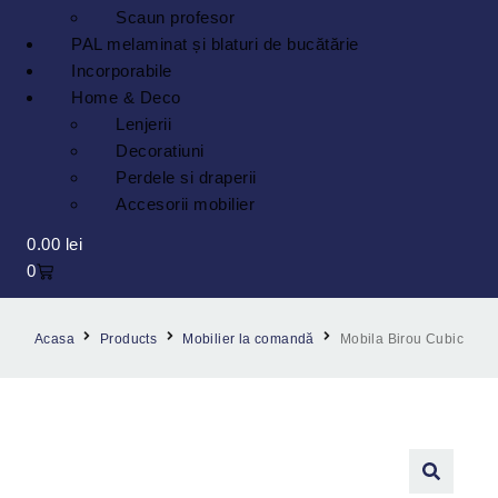
Scaun profesor
PAL melaminat și blaturi de bucătărie
Incorporabile
Home & Deco
Lenjerii
Decoratiuni
Perdele si draperii
Accesorii mobilier
0.00
lei
0
Acasa
Products
Mobilier la comandă
Mobila Birou Cubic