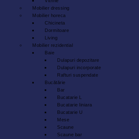
Vitrine
Mobilier dressing
Mobilier horeca
Chicineta
Dormitoare
Living
Mobilier rezidential
Baie
Dulapuri depozitare
Dulapuri incorporate
Rafturi suspendate
Bucătărie
Bar
Bucatarie L
Bucatarie liniara
Bucatarie U
Mese
Scaune
Scaune bar