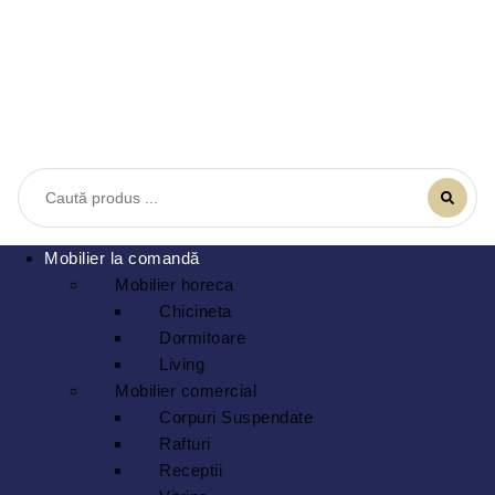
Mobilier la comandă
Mobilier horeca
Chicineta
Dormitoare
Living
Mobilier comercial
Corpuri Suspendate
Rafturi
Receptii