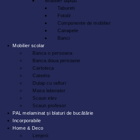
Mobilier tapițat
Tabureti
Fotolii
Componente de mobilier
Canapele
Banci
Mobilier scolar
Banca o persoana
Banca doua persoane
Cartoteca
Catedra
Dulap cu rafturi
Masa laborator
Scaun elev
Scaun profesor
PAL melaminat și blaturi de bucătărie
Incorporabile
Home & Deco
Lenjerii