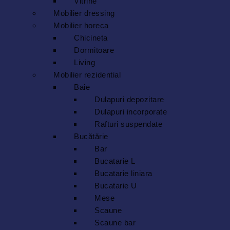
Vitrine
Mobilier dressing
Mobilier horeca
Chicineta
Dormitoare
Living
Mobilier rezidential
Baie
Dulapuri depozitare
Dulapuri incorporate
Rafturi suspendate
Bucătărie
Bar
Bucatarie L
Bucatarie liniara
Bucatarie U
Mese
Scaune
Scaune bar