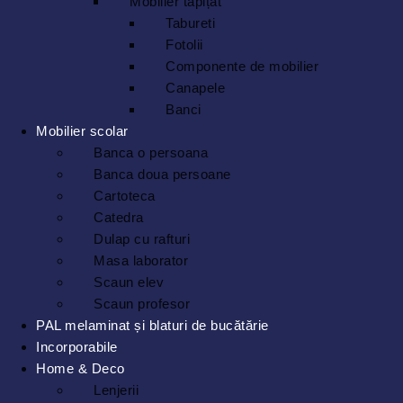
Mobilier tapițat
Tabureti
Fotolii
Componente de mobilier
Canapele
Banci
Mobilier scolar
Banca o persoana
Banca doua persoane
Cartoteca
Catedra
Dulap cu rafturi
Masa laborator
Scaun elev
Scaun profesor
PAL melaminat și blaturi de bucătărie
Incorporabile
Home & Deco
Lenjerii