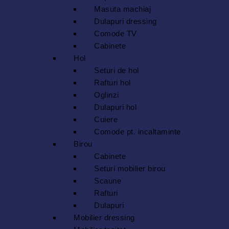
Masuta machiaj
Dulapuri dressing
Comode TV
Cabinete
Hol
Seturi de hol
Rafturi hol
Oglinzi
Dulapuri hol
Cuiere
Comode pt. incaltaminte
Birou
Cabinete
Seturi mobilier birou
Scaune
Rafturi
Dulapuri
Mobilier dressing