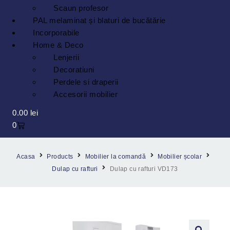
Scaun profesor
PAL melaminat și blaturi de bucătărie
Incorporabile
Home & Deco
Lenjerii
Decoratiuni
Perdele si draperii
Accesorii mobilier
0.00
lei
0
Acasa
Products
Mobilier la comandă
Mobilier școlar
Dulap cu rafturi
Dulap cu rafturi VD173