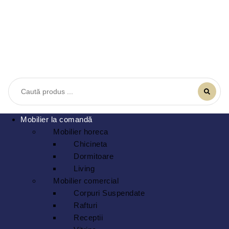
Mobilier la comandă
Mobilier horeca
Chicineta
Dormitoare
Living
Mobilier comercial
Corpuri Suspendate
Rafturi
Receptii