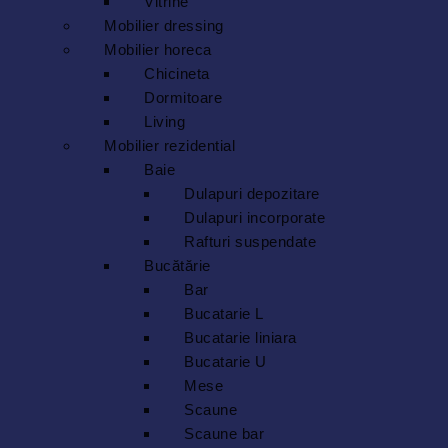
Vitrine
Mobilier dressing
Mobilier horeca
Chicineta
Dormitoare
Living
Mobilier rezidential
Baie
Dulapuri depozitare
Dulapuri incorporate
Rafturi suspendate
Bucătărie
Bar
Bucatarie L
Bucatarie liniara
Bucatarie U
Mese
Scaune
Scaune bar