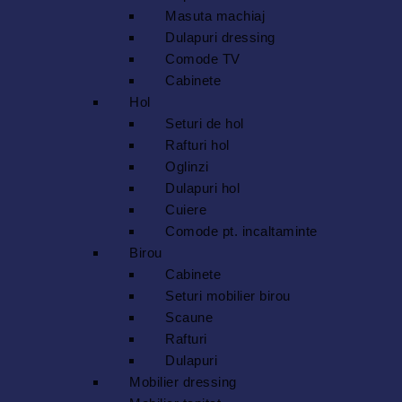
Masuta machiaj
Dulapuri dressing
Comode TV
Cabinete
Hol
Seturi de hol
Rafturi hol
Oglinzi
Dulapuri hol
Cuiere
Comode pt. incaltaminte
Birou
Cabinete
Seturi mobilier birou
Scaune
Rafturi
Dulapuri
Mobilier dressing