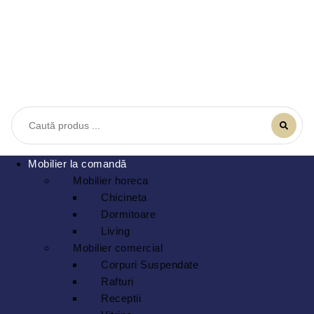
Mobilier la comandă
Mobilier horeca
Chicineta
Dormitoare
Living
Mobilier comercial
Corpuri Suspendate
Rafturi
Receptii