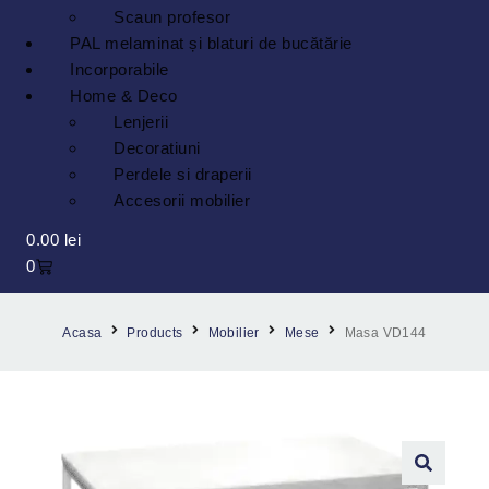
Scaun profesor
PAL melaminat și blaturi de bucătărie
Incorporabile
Home & Deco
Lenjerii
Decoratiuni
Perdele si draperii
Accesorii mobilier
0.00
lei
0
Acasa
Products
Mobilier
Mese
Masa VD144