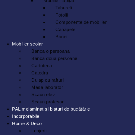
Mobilier tapițat
Tabureti
Fotolii
Componente de mobilier
Canapele
Banci
Mobilier scolar
Banca o persoana
Banca doua persoane
Cartoteca
Catedra
Dulap cu rafturi
Masa laborator
Scaun elev
Scaun profesor
PAL melaminat și blaturi de bucătărie
Incorporabile
Home & Deco
Lenjerii