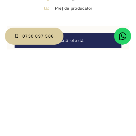
Preț de producător
0730 097 586
Solicită ofertă
Mobilierul poate fi comandat și pe alte
culori sau dimensiuni.
Categorii:
Mese
,
Mobilier