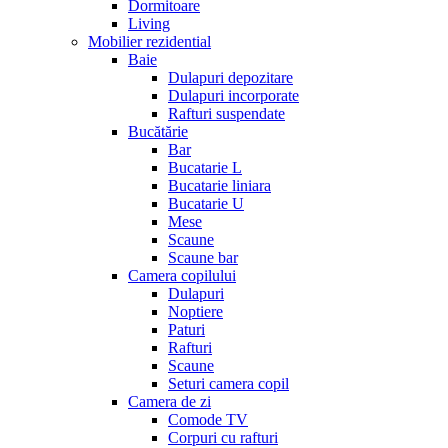
Dormitoare
Living
Mobilier rezidential
Baie
Dulapuri depozitare
Dulapuri incorporate
Rafturi suspendate
Bucătărie
Bar
Bucatarie L
Bucatarie liniara
Bucatarie U
Mese
Scaune
Scaune bar
Camera copilului
Dulapuri
Noptiere
Paturi
Rafturi
Scaune
Seturi camera copil
Camera de zi
Comode TV
Corpuri cu rafturi