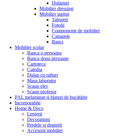
Dulapuri
Mobilier dressing
Mobilier tapițat
Tabureti
Fotolii
Componente de mobilier
Canapele
Banci
Mobilier scolar
Banca o persoana
Banca doua persoane
Cartoteca
Catedra
Dulap cu rafturi
Masa laborator
Scaun elev
Scaun profesor
PAL melaminat și blaturi de bucătărie
Incorporabile
Home & Deco
Lenjerii
Decoratiuni
Perdele si draperii
Accesorii mobilier