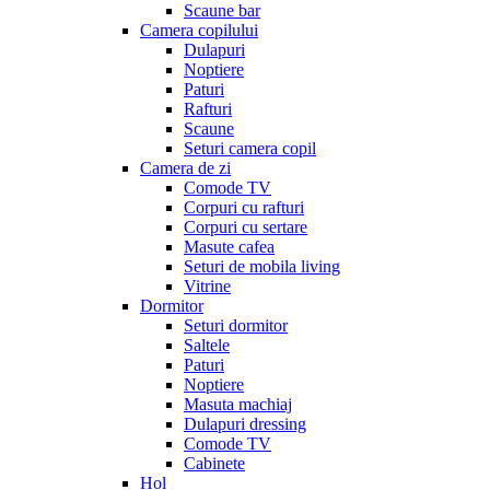
Scaune bar
Camera copilului
Dulapuri
Noptiere
Paturi
Rafturi
Scaune
Seturi camera copil
Camera de zi
Comode TV
Corpuri cu rafturi
Corpuri cu sertare
Masute cafea
Seturi de mobila living
Vitrine
Dormitor
Seturi dormitor
Saltele
Paturi
Noptiere
Masuta machiaj
Dulapuri dressing
Comode TV
Cabinete
Hol