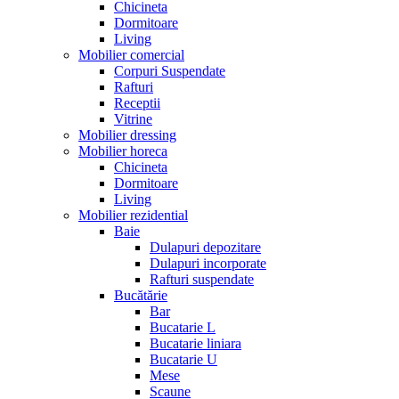
Chicineta
Dormitoare
Living
Mobilier comercial
Corpuri Suspendate
Rafturi
Receptii
Vitrine
Mobilier dressing
Mobilier horeca
Chicineta
Dormitoare
Living
Mobilier rezidential
Baie
Dulapuri depozitare
Dulapuri incorporate
Rafturi suspendate
Bucătărie
Bar
Bucatarie L
Bucatarie liniara
Bucatarie U
Mese
Scaune