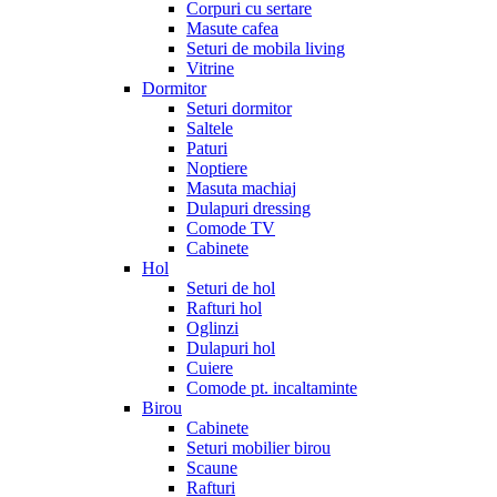
Corpuri cu sertare
Masute cafea
Seturi de mobila living
Vitrine
Dormitor
Seturi dormitor
Saltele
Paturi
Noptiere
Masuta machiaj
Dulapuri dressing
Comode TV
Cabinete
Hol
Seturi de hol
Rafturi hol
Oglinzi
Dulapuri hol
Cuiere
Comode pt. incaltaminte
Birou
Cabinete
Seturi mobilier birou
Scaune
Rafturi