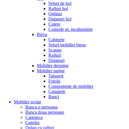
Seturi de hol
Rafturi hol
Oglinzi
Dulapuri hol
Cuiere
Comode pt. incaltaminte
Birou
Cabinete
Seturi mobilier birou
Scaune
Rafturi
Dulapuri
Mobilier dressing
Mobilier tapițat
Tabureti
Fotolii
Componente de mobilier
Canapele
Banci
Mobilier scolar
Banca o persoana
Banca doua persoane
Cartoteca
Catedra
Dulap cu rafturi