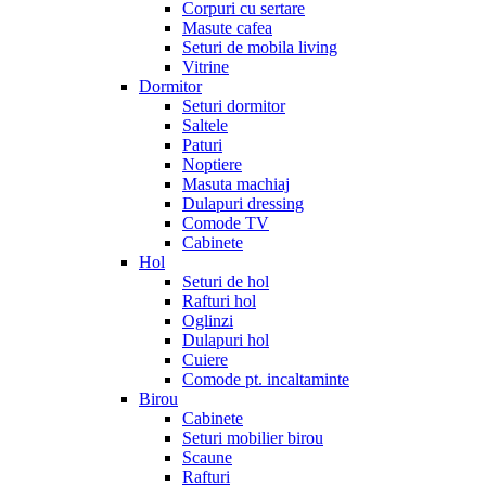
Corpuri cu sertare
Masute cafea
Seturi de mobila living
Vitrine
Dormitor
Seturi dormitor
Saltele
Paturi
Noptiere
Masuta machiaj
Dulapuri dressing
Comode TV
Cabinete
Hol
Seturi de hol
Rafturi hol
Oglinzi
Dulapuri hol
Cuiere
Comode pt. incaltaminte
Birou
Cabinete
Seturi mobilier birou
Scaune
Rafturi