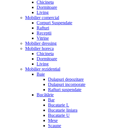
Chicineta
Dormitoare
Living
Mobilier comercial
Corpuri Suspendate
Rafturi
Receptii
Vitrine
Mobilier dressing
Mobilier horeca
Chicineta
Dormitoare
Living
Mobilier rezidential
Baie
Dulapuri depozitare
Dulapuri incorporate
Rafturi suspendate
Bucătărie
Bar
Bucatarie L
Bucatarie liniara
Bucatarie U
Mese
Scaune