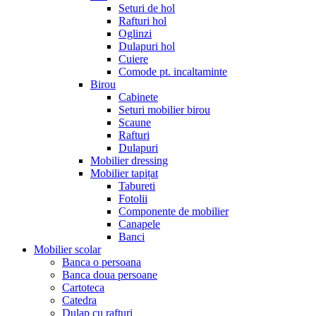
Seturi de hol
Rafturi hol
Oglinzi
Dulapuri hol
Cuiere
Comode pt. incaltaminte
Birou
Cabinete
Seturi mobilier birou
Scaune
Rafturi
Dulapuri
Mobilier dressing
Mobilier tapițat
Tabureti
Fotolii
Componente de mobilier
Canapele
Banci
Mobilier scolar
Banca o persoana
Banca doua persoane
Cartoteca
Catedra
Dulap cu rafturi