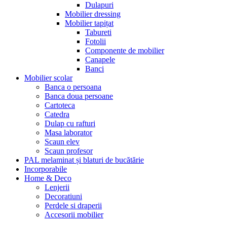
Dulapuri
Mobilier dressing
Mobilier tapițat
Tabureti
Fotolii
Componente de mobilier
Canapele
Banci
Mobilier scolar
Banca o persoana
Banca doua persoane
Cartoteca
Catedra
Dulap cu rafturi
Masa laborator
Scaun elev
Scaun profesor
PAL melaminat și blaturi de bucătărie
Incorporabile
Home & Deco
Lenjerii
Decoratiuni
Perdele si draperii
Accesorii mobilier