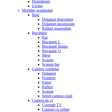
Dormitoare
Living
Mobilier rezidential
Baie
Dulapuri depozitare
Dulapuri incorporate
Rafturi suspendate
Bucătărie
Bar
Bucatarie L
Bucatarie liniara
Bucatarie U
Mese
Scaune
Scaune bar
Camera copilului
Dulapuri
Noptiere
Paturi
Rafturi
Scaune
Seturi camera copil
Camera de zi
Comode TV
Corpuri cu rafturi