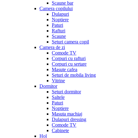
Scaune bar
Camera copilului
Dulapuri
Noptiere
Paturi
Rafturi
Scaune
Seturi camera copil
Camera de zi
Comode TV
Corpuri cu rafturi
Corpuri cu sertare
Masute cafea
Seturi de mobila living
Vitrine
Dormitor
Seturi dormitor
Saltele
Paturi
Noptiere
Masuta machiaj
Dulapuri dressing
Comode TV
Cabinete
Hol