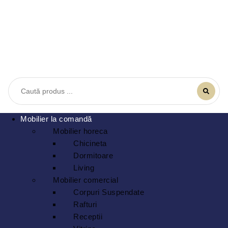
Mobilier la comandă
Mobilier horeca
Chicineta
Dormitoare
Living
Mobilier comercial
Corpuri Suspendate
Rafturi
Receptii