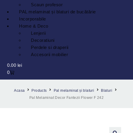
Scaun profesor
PAL melaminat și blaturi de bucătărie
Incorporabile
Home & Deco
Lenjerii
Decoratiuni
Perdele si draperii
Accesorii mobilier
0.00
lei
0
Acasa
Products
Pal melaminat și blaturi
Blaturi
Pal Melaminat Decor Fantezii Flower F 242