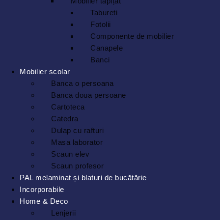
Mobilier tapițat
Tabureti
Fotolii
Componente de mobilier
Canapele
Banci
Mobilier scolar
Banca o persoana
Banca doua persoane
Cartoteca
Catedra
Dulap cu rafturi
Masa laborator
Scaun elev
Scaun profesor
PAL melaminat și blaturi de bucătărie
Incorporabile
Home & Deco
Lenjerii