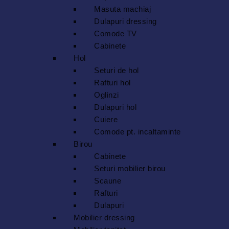
Masuta machiaj
Dulapuri dressing
Comode TV
Cabinete
Hol
Seturi de hol
Rafturi hol
Oglinzi
Dulapuri hol
Cuiere
Comode pt. incaltaminte
Birou
Cabinete
Seturi mobilier birou
Scaune
Rafturi
Dulapuri
Mobilier dressing