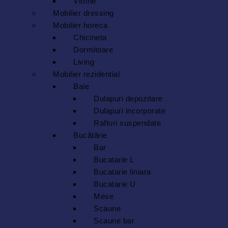
Vitrine
Mobilier dressing
Mobilier horeca
Chicineta
Dormitoare
Living
Mobilier rezidential
Baie
Dulapuri depozitare
Dulapuri incorporate
Rafturi suspendate
Bucătărie
Bar
Bucatarie L
Bucatarie liniara
Bucatarie U
Mese
Scaune
Scaune bar