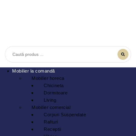
Mobilier la comandă
Mobilier horeca
Chicineta
Dormitoare
Living
Mobilier comercial
Corpuri Suspendate
Rafturi
Receptii