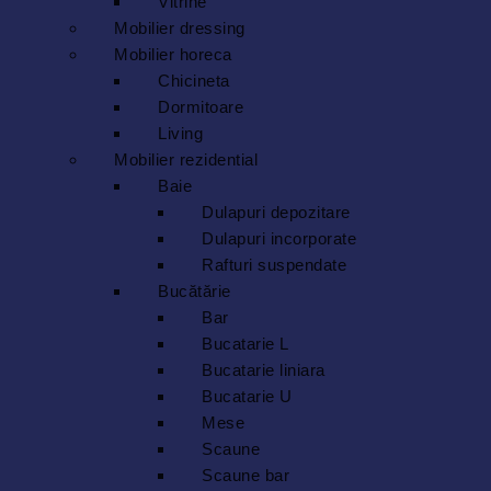
Vitrine
Mobilier dressing
Mobilier horeca
Chicineta
Dormitoare
Living
Mobilier rezidential
Baie
Dulapuri depozitare
Dulapuri incorporate
Rafturi suspendate
Bucătărie
Bar
Bucatarie L
Bucatarie liniara
Bucatarie U
Mese
Scaune
Scaune bar