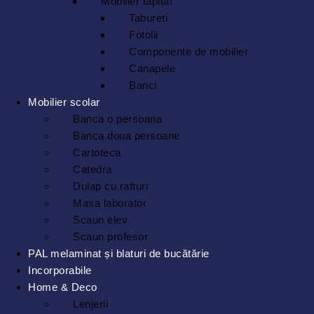
Mobilier tapițat
Tabureti
Fotolii
Componente de mobilier
Canapele
Banci
Mobilier scolar
Banca o persoana
Banca doua persoane
Cartoteca
Catedra
Dulap cu rafturi
Masa laborator
Scaun elev
Scaun profesor
PAL melaminat și blaturi de bucătărie
Incorporabile
Home & Deco
Lenjerii