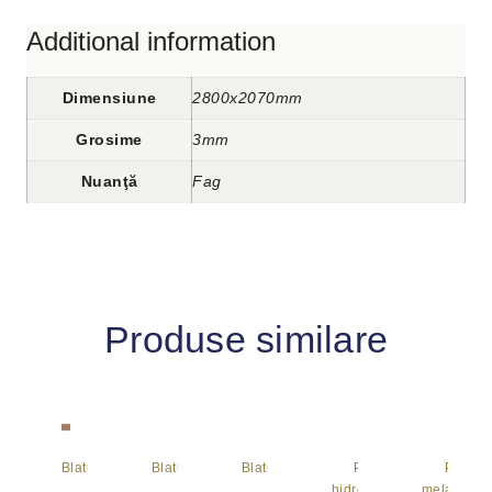
Additional information
Dimensiune
2800x2070mm
Grosime
3mm
Nuanţă
Fag
Produse similare
Blaturi
Blaturi
Blaturi
Pal
Pal
hidrofugat
melaminat