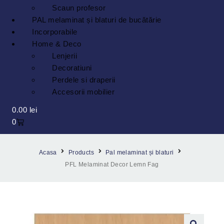
Scaun profesor
PAL melaminat și blaturi de bucătărie
Incorporabile
Home & Deco
Lenjerii
Decoratiuni
Perdele si draperii
Accesorii mobilier
0.00
lei
0
Acasa
Products
Pal melaminat și blaturi
PFL Melaminat Decor Lemn Fag