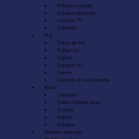
Masuta machiaj
Dulapuri dressing
Comode TV
Cabinete
Hol
Seturi de hol
Rafturi hol
Oglinzi
Dulapuri hol
Cuiere
Comode pt. incaltaminte
Birou
Cabinete
Seturi mobilier birou
Scaune
Rafturi
Dulapuri
Mobilier dressing